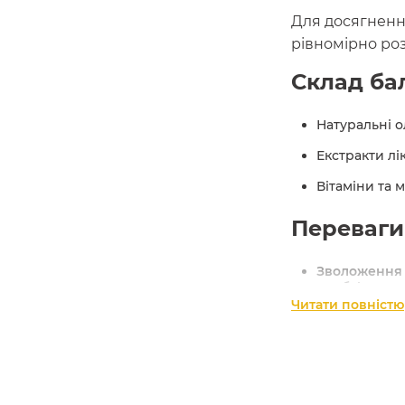
Для досягненн
рівномірно роз
Склад ба
Натуральні ол
Екстракти лі
Вітаміни та 
Переваги
Зволоження 
необхідне з
Читати повністю
Розгладженн
електризуєть
Захист від 
допомагає з