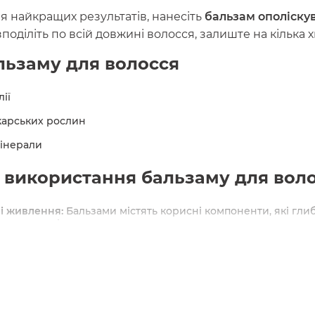
я найкращих результатів, нанесіть
бальзам ополіску
поділіть по всій довжині волосся, залиште на кілька 
льзаму для волосся
ії
карських рослин
мінерали
 використання бальзаму для вол
і живлення:
Бальзами містять корисні компоненти, які гли
воложення і живлення.
я волосся:
Після застосування бальзаму волосся стає більш
ся.
пошкоджень:
Деякі бальзами містять компоненти, які допома
апобігти його пошкодженню.