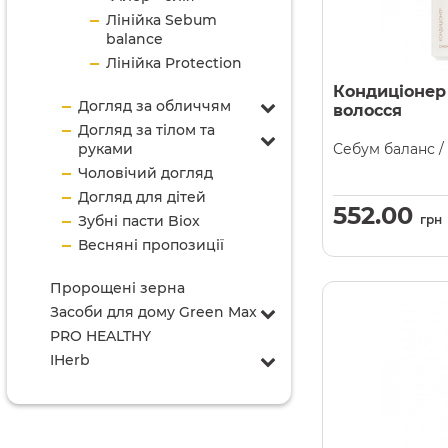
Лінійка Sebum
balance
Лінійка Protection
Кондиціонер
Догляд за обличчям
волосся
Догляд за тілом та
руками
Себум баланс /
Чоловічий догляд
Догляд для дітей
552.00
Зубні пасти Biox
грн
Весняні пропозиції
Пророщені зерна
Засоби для дому Green Max
PRO HEALTHY
IHerb