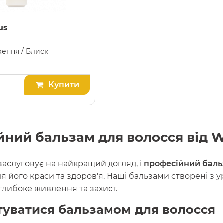
us
ження / Блиск
Купити
ний бальзам для волосся від W
заслуговує на найкращий догляд, і
професійний баль
я його краси та здоров'я. Наші бальзами створені з 
глибоке живлення та захист.
туватися бальзамом для волосся