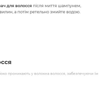
вач для волосся
після миття шампунем,
хвилин, а потім ретельно змийте водою.
осся
боко проникають у волокна волосся, забезпечуючи їм
 м'яким і слухняним, легше розчісується і не
гають утримувати вологу в структурі волосся, що