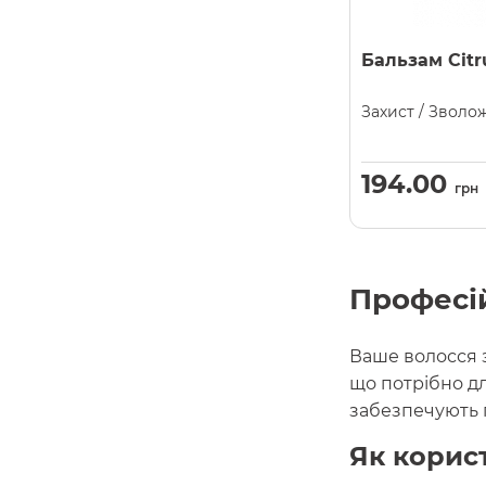
Бальзам Citr
Захист / Зволо
194.00
грн
Професій
Ваше волосся 
що потрібно дл
забезпечують 
Як корис