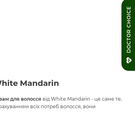
DOCTOR CHOICE
hite Mandarin
зам для волосся
від White Mandarin - це саме те,
урахуванням всіх потреб волосся, вони