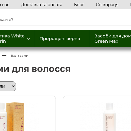
 нас
Доставка та оплата
Блог
Співпраця
тика White
Засоби для до
Пророщені зерна
rin
Green Max
Бальзами
ми для волосся