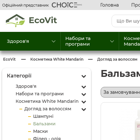
Головна
Про
Офіційний представник
Набори та
Косме
Здоров'я
програми
Manda
EcoVit
Косметика White Mandarin
Догляд за волоссям
Бальза
Категорії
Здоров'я
Набори та програми
Косметика White Mandarin
Догляд за волоссям
Шампуні
Бальзами
Маски
Філер - олія