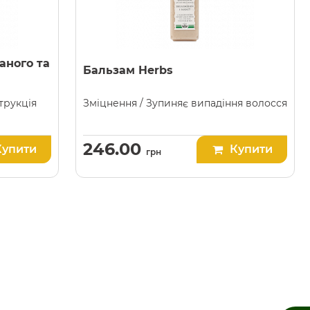
аного та
Бальзам Herbs
трукція
Зміцнення / Зупиняє випадіння волосся
246.00
Купити
Купити
грн