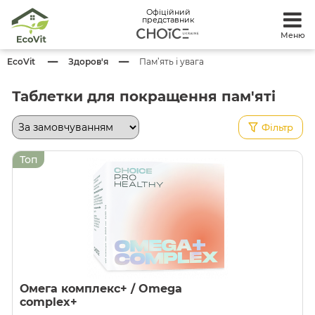
Офіційний
представник
Меню
EcoVit
Здоров'я
Пам’ять і увага
Таблетки для покращення пам'яті
Фільтр
Топ
Омега комплекс+ / Omega
complex+