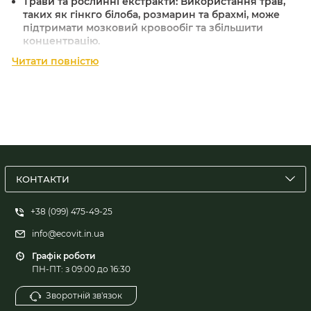
Трави та рослинні екстракти:
Використання трав,
таких як гінкго білоба, розмарин та брахмі, може
підтримати мозковий кровообіг та збільшити
концентрацію.
Читати повністю
Таблетки для покращення роботи мозку:
Деякі
препарати містять вітаміни, амінокислоти та інші
компоненти, які сприяють кращій пам’яті та
фокусуванню.
Засоби для концентрації уваги:
Якщо вам потрібно
зосередитися на роботі або навчанні, оберіть
спеціальні препарати, які підтримують увагу та
підвищують продуктивність.
КОНТАКТИ
Будьте впевнені, що продукція, яку ви знайдете в
нашому магазині, відповідає найвищим стандартам
+38 (099) 475-49-25
якості та безпеки.
info@ecovit.in.ua
Не чекайте, поки проблеми з пам'яттю стануть
Графік роботи
перешкодою на вашому шляху.
Оберіть засоби для
ПН-ПТ: з 09:00 до 16:30
покращення пам'яті
вже сьогодні та відчуйте різницю!
Зворотній зв'язок