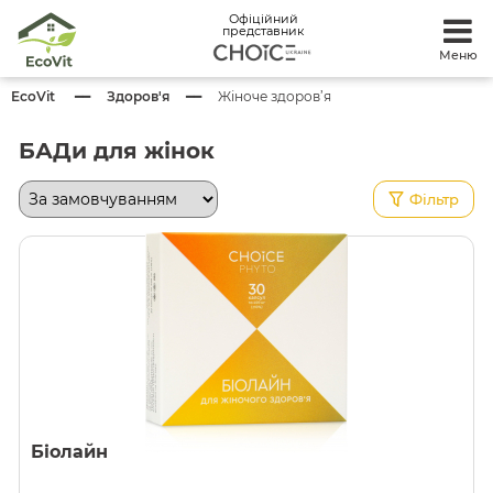
Офіційний
представник
Меню
EcoVit
Здоров'я
Жіноче здоров’я
БАДи для жінок
Фільтр
Біолайн