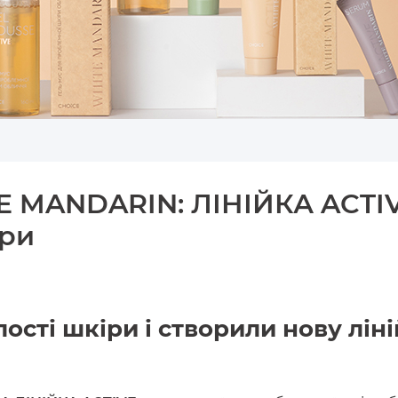
E MANDARIN: ЛІНІЙКА ACTI
іри
сті шкіри і створили нову ліні