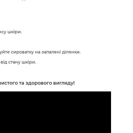
су шкіри.
йте сироватку на запалені ділянки.
від стану шкіри.
истого та здорового вигляду!