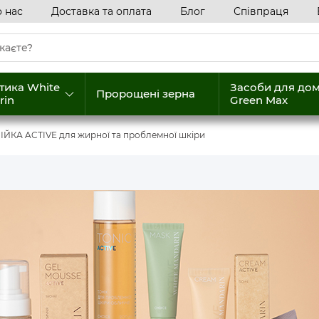
 нас
Доставка та оплата
Блог
Співпраця
тика White
Засоби для до
Пророщені зерна
rin
Green Max
ЙКА ACTIVE для жирної та проблемної шкіри