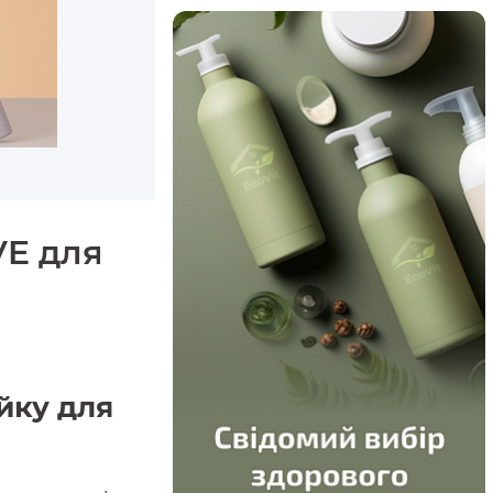
VE для
йку для