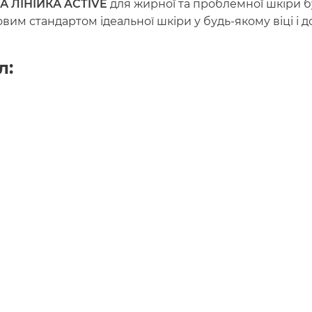
 ЛІНІЙКА ACTIVE
для жирної та проблемної шкіри б
вим стандартом ідеальної шкіри у будь-якому віці і
л: