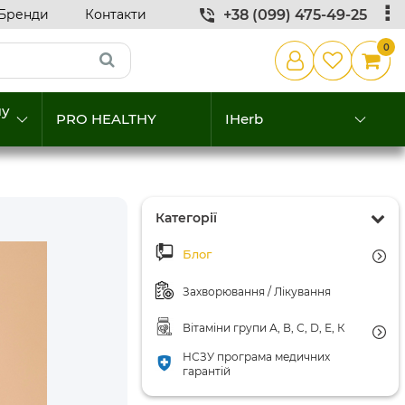
Бренди
Контакти
+38 (099) 475-49-25
0
му
PRO HEALTHY
IHerb
Категорії
Блог
Захворювання / Лікування
Вітаміни групи А, В, С, D, Е, К
НСЗУ програма медичних
гарантій