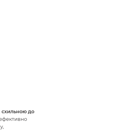
, схильною до
 ефективно
у,