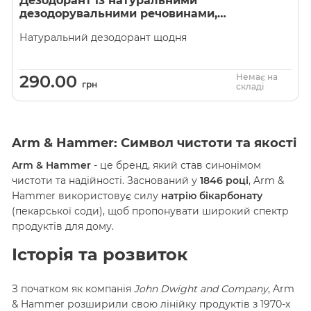
Дезодорант із натуральними
дезодорувальними речовинами,
розмарин і лаванда, Arm &
Натуральний дезодорант щодня
Hammer
290.00
Немає на
грн
складі
Arm & Hammer: Символ чистоти та якості
Arm & Hammer
- це бренд, який став синонімом
чистоти та надійності. Заснований у
1846 році
, Arm &
Hammer використовує силу
натрію бікарбонату
(пекарської соди), щоб пропонувати широкий спектр
продуктів для дому.
Історія та розвиток
З початком як компанія
John Dwight and Company
, Arm
& Hammer розширили свою лінійку продуктів з 1970-х