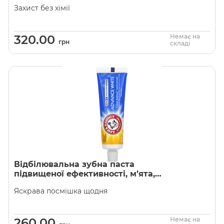
апельсин і цитрус, Arm & Hammer
Захист без хімії
320.00
Немає на
грн
складі
Відбілювальна зубна паста
підвищеної ефективності, м’ята,
Arm & Hammer, AdvanceWhite
Яскрава посмішка щодня
260.00
Немає на