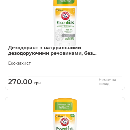
Дезодорант з натуральними
дезодоруючими речовинами, без
штучних ароматизаторів, Arm &
Еко-захист
Hammer
270.00
Немає на
грн
складі