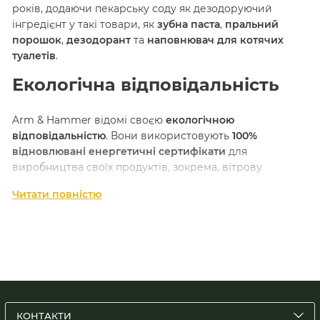
років, додаючи пекарську соду як дезодоруючий
інгредієнт у такі товари, як
зубна паста
,
пральний
порошок
,
дезодорант
та
наповнювач для котячих
туалетів
.
Екологічна відповідальність
Arm & Hammer відомі своєю
екологічною
відповідальністю
. Вони використовують
100%
відновлювані енергетичні сертифікати
для
виробництва своїх продуктів, зокрема, вітрову
енергію.
Читати повністю
Продукція
Пекарська сода
Зубна паста з пекарською содою
Пральний порошок
Дезодоранти
КОНТАКТИ