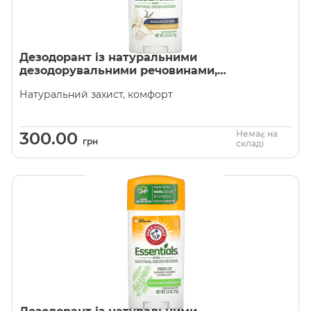
Дезодорант із натуральними
дезодорувальними речовинами,
магній, ваніль і сандалове дерево,
Натуральний захист, комфорт
Arm & Hammer
300.00
Немає на
грн
складі