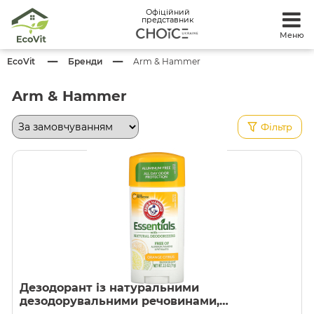
Офіційний
представник
Меню
EcoVit
Бренди
Arm & Hammer
Arm & Hammer
Фільтр
Дезодорант із натуральними
дезодорувальними речовинами,