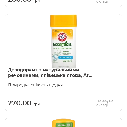
грн
складі
Дезодорант з натуральними
речовинами, ялівецька ягода, Arm
& Hammer
Природна свіжість щодня
270.00
Немає на
грн
складі