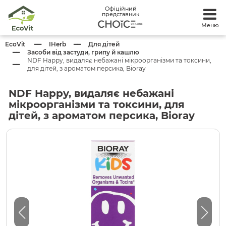
Офіційний
представник
Меню
EcoVit
IHerb
Для дітей
Засоби від застуди, грипу й кашлю
NDF Happy, видаляє небажані мікроорганізми та токсини,
для дітей, з ароматом персика, Bioray
NDF Happy, видаляє небажані
мікроорганізми та токсини, для
дітей, з ароматом персика, Bioray