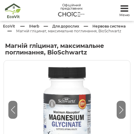
Офіційний
представник
Меню
EcoVit
IHerb
Для дорослих
Нервова система
Магній гліцинат, максимальне поглинання, BioSchwartz
Магній гліцинат, максимальне
поглинання, BioSchwartz