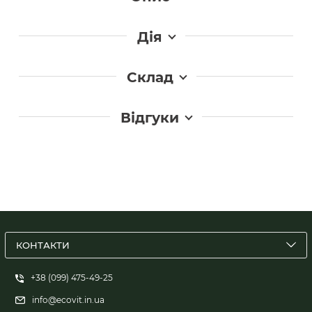
Дія
Склад
Відгуки
КОНТАКТИ
+38 (099) 475-49-25
info@ecovit.in.ua