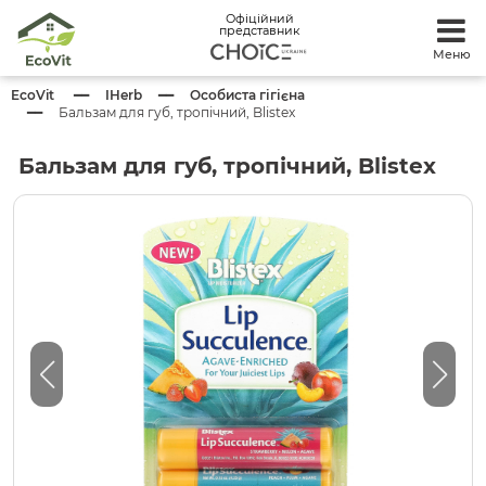
Офіційний
представник
Меню
EcoVit
IHerb
Особиста гігієна
Бальзам для губ, тропічний, Blistex
Бальзам для губ, тропічний, Blistex