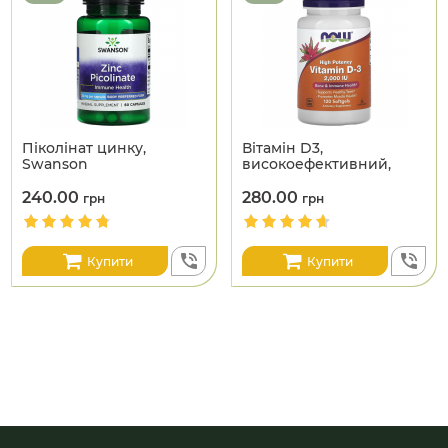
Піколінат цинку,
Вітамін D3,
Swanson
високоефективний,
NOW Foods
240.00
280.00
грн
грн
Купити
Купити