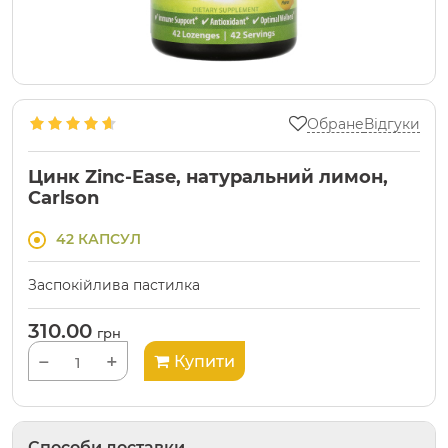
Обране
Відгуки
Цинк Zinc-Ease, натуральний лимон,
Carlson
42 КАПСУЛ
Заспокійлива пастилка
310.00
грн
−
+
Купити
Способи доставки