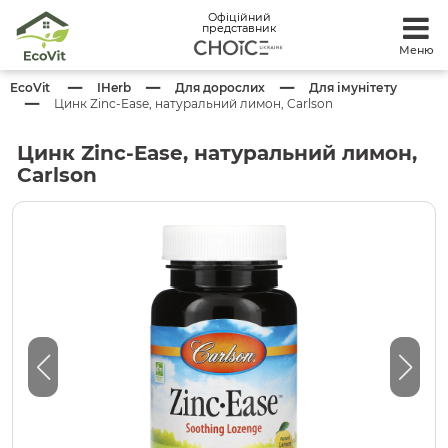
Офіційний
представник
Меню
EcoVit
IHerb
Для дорослих
Для імунітету
Цинк Zinc-Ease, натуральний лимон, Carlson
Цинк Zinc-Ease, натуральний лимон,
Carlson