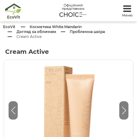
Офіційний
представник
Меню
EcoVit
Косметика White Mandarin
Догляд за обличчям
Проблемна шкіра
Cream Active
Cream Active