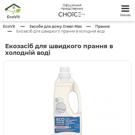
Офіційний
представник
Меню
EcoVit
Засоби для дому Green Max
Прання
Екозасіб для швидкого прання в холодній воді
Екозасіб для швидкого прання в
холодній воді