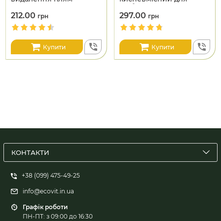
різного походження
відбілювання
212.00
297.00
грн
грн
Купити
Купити
КОНТАКТИ
+38 (099) 475-49-25
info@ecovit.in.ua
Графік роботи
ПН-ПТ: з 09:00 до 16:30