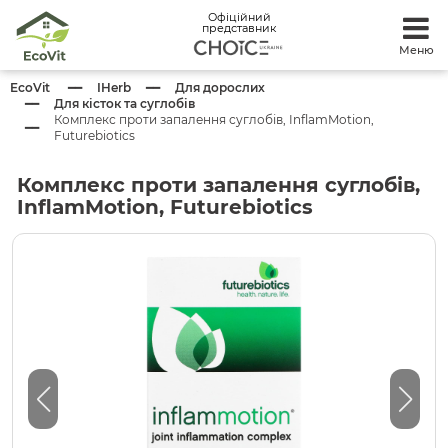
Офіційний
представник
Меню
EcoVit
IHerb
Для дорослих
Для кісток та суглобів
Комплекс проти запалення суглобів, InflamMotion,
Futurebiotics
Комплекс проти запалення суглобів,
InflamMotion, Futurebiotics