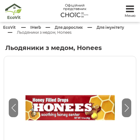
Офіційний
представник
Меню
EcoVit
IHerb
Для дорослих
Для імунітету
Льодяники з медом, Honees
Льодяники з медом, Honees