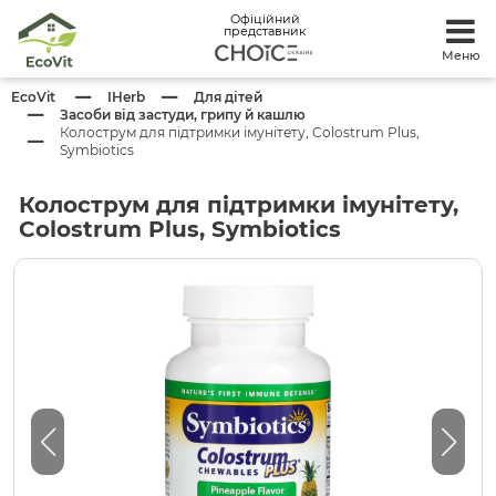
Офіційний
представник
Меню
EcoVit
IHerb
Для дітей
Засоби від застуди, грипу й кашлю
Колострум для підтримки імунітету, Colostrum Plus,
Symbiotics
Колострум для підтримки імунітету,
Colostrum Plus, Symbiotics