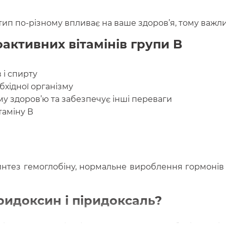
 тип по-різному впливає на ваше здоров’я, тому важл
активних вітамінів групи B
 і спирту
бхідної організму
му здоров’ю та забезпечує інші переваги
таміну В
синтез гемоглобіну, нормальне вироблення гормонів і
ридоксин і піридоксаль?