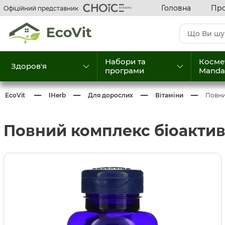
Головна
Про
Офіційний представник
Набори та
Косме
Здоров'я
програми
Manda
EcoVit
IHerb
Для дорослих
Вітаміни
Повний
Повний комплекс біоактивни