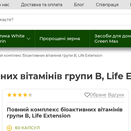
 нас
Доставка та оплата
Блог
Співпраця
тика White
Засоби для до
Пророщені зерна
rin
Green Max
 комплекс біоактивних вітамінів групи B, Life Extension
х вітамінів групи B, Life 
Обране
Відгуки
Повний комплекс біоактивних вітамінів
групи B, Life Extension
60 КАПСУЛ