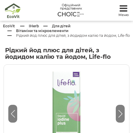
Офіційний
представник
Меню
EcoVit
IHerb
Для дітей
Вітаміни та мікроелементи
Рідкий йод плюс для дітей, з йодидом калію та йодом, Life-flo
Рідкий йод плюс для дітей, з
йодидом калію та йодом, Life-flo