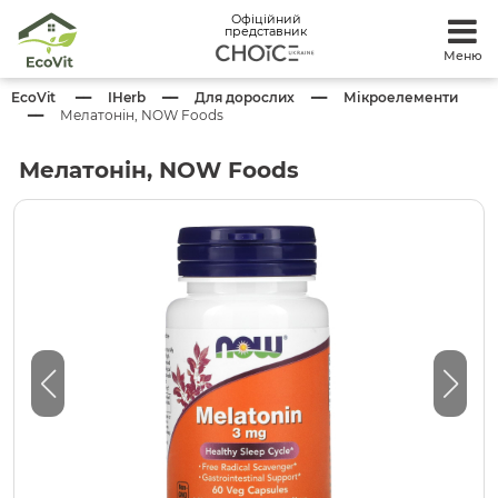
Офіційний
представник
Меню
EcoVit
IHerb
Для дорослих
Мікроелементи
Мелатонін, NOW Foods
Мелатонін, NOW Foods