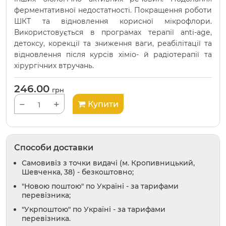
ферментативної недостатності. Покращення роботи
ШКТ та відновлення корисної мікрофлори.
Використовується в програмах терапії аnti-аgе,
детоксу, корекції та зниження ваги, реабілітації та
відновлення після курсів хіміо- й радіотерапії та
хірургічних втручань.
246.00
грн
−
+
Купити
Способи доставки
Самовивіз з точки видачі (м. Кропивницький,
Шевченка, 38) - безкоштовно;
"Новою поштою" по Україні - за тарифами
перевізника;
"Укрпоштою" по Україні - за тарифами
перевізника.