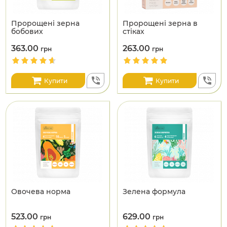
Пророщені зерна
Пророщені зерна в
бобових
стіках
363.00
263.00
грн
грн
Купити
Купити
Овочева норма
Зелена формула
523.00
629.00
грн
грн