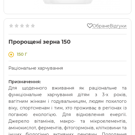
Обране
Відгуки
Пророщені зерна 150
150 Г
Раціональне харчування
Призначення:
Для щоденного вживання як раціональне та
функціональне харчування дітям з 3-х років,
вагітним жінкам і годувальницям, людям похилого
віку, спортсменам і тим, хто проживає в регіонах із
поганою екологією. Для відновлення енергії.
Джерело вітамінів, макро- та мікроелементів,
амінокислот, ферментів, фітогормонів, клітковини та
інших біологічно активних речовин. Подолання