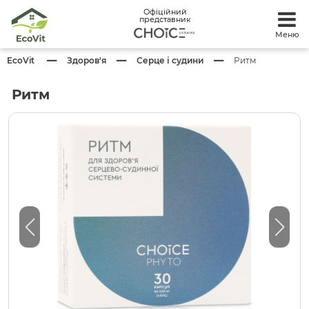
Офіційний
представник
Меню
EcoVit
Здоров'я
Серце і судини
Ритм
Ритм