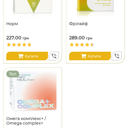
Норм
Фрілайф
227.00
289.00
грн
грн
Купити
Купити
Топ
Омега комплекс+ /
Omega complex+