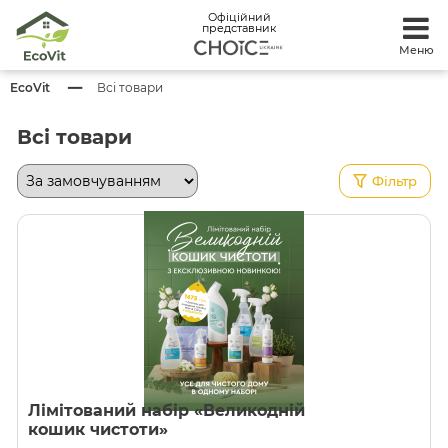
Офіційний
представник
Меню
EcoVit
Всі товари
Всі товари
Фільтр
Лімітований набір «Великодній
кошик чистоти»