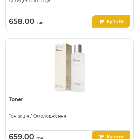
Антицелюлітна дія
658.00
Купити
грн
Toner
Тонізація / Омолодження
659.00
Купити
грн