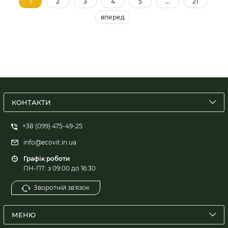
1
2
3
4
5
...
21
вперед
КОНТАКТИ
+38 (099) 475-49-25
info@ecovit.in.ua
Графік роботи
ПН-ПТ: з 09:00 до 16:30
Зворотній зв'язок
МЕНЮ